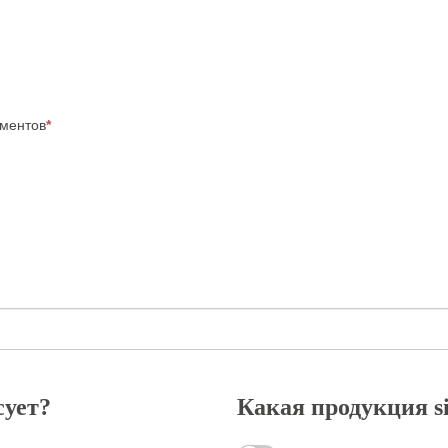
ементов
*
сует?
Какая продукция si