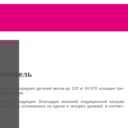
реватель
еболь­ших и сред­них дета­лей весом до 120 кг. IH 070 осна­щен тре­
­ным рычагом.
г­нит­ную индук­цию. Бла­го­да­ря внеш­ней индук­ци­он­ной катуш­ке
 может быть уста­нов­ле­на на одном и четы­рех уров­ней, в соот­вет­