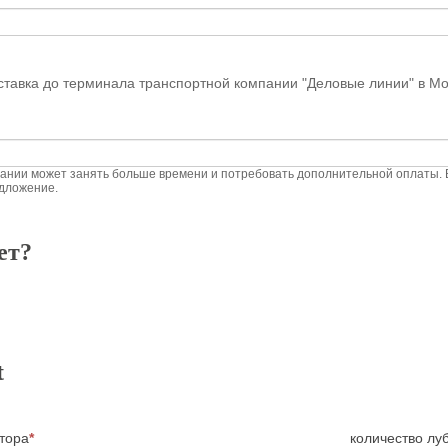
ставка до терминала транспортной компании "Деловые линии" в Мо
пании может занять больше времени и потребовать дополнительной оплаты. В
едложение.
ет?
t
тора
*
количество лу