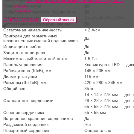
Соглашение на обработку персональных данных
купить
Режим тер­мо­мет­ра
Да
контакты
Уста­нов­ка тем­пе­ра­ту­ры подшипника
Да
Регу­ли­ро­ва­ние мощности
20–40–60–80–100%
+7 (495) 109-00-49
Обратный звонок
Авто­ма­ти­че­ское размагничивание
Да
Оста­точ­ная намагниченность
< 2 A/см
При­го­ден для герметичных
Да
и запол­нен­ных смаз­кой подшипников
Инди­ка­ция ошибок
Да
Защи­та от перегрева
Да
Мак­си­маль­ный маг­нит­ный поток
1.5 Tл
Панель управ­ле­ния
Кла­ви­а­ту­ра с LED — ди
Рабо­чая зона (ШхВ), мм
145 × 205 мм
Диа­метр катушки
115 мм
Раз­ме­ры (ШхГ­хВ), мм
420 × 280 × 345 мм
Общий вес
35 кг
14 × 14 × 275 мм — для п
Стан­дарт­ные сердечники
28 × 28 × 275 мм — для п
55 × 55 × 275 мм — для п
Сече­ние сердечника
55 × 55 мм
Встро­ен­ное хра­не­ние сердечников
Да
Раз­движ­ной сердечник
Нет
Пово­рот­ный сердечник
Опци­о­наль­но