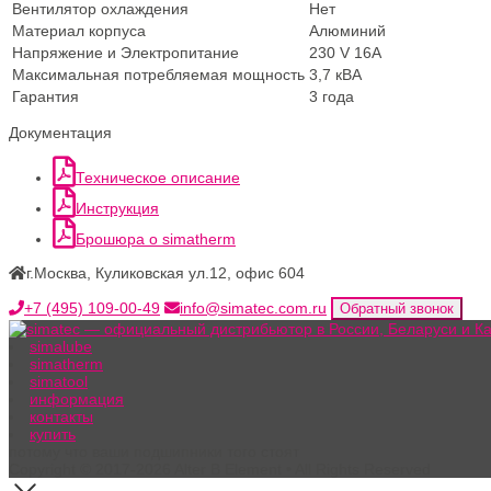
Вен­ти­ля­тор охлаждения
Нет
Мате­ри­ал корпуса
Алю­ми­ний
Напря­же­ние и Электропитание
230 V 16A
Мак­си­маль­ная потреб­ля­е­мая мощность
3,7 кВА
Гаран­тия
3 года
Доку­мен­та­ция
Тех­ни­че­ское описание
Инструк­ция
Бро­шю­ра о simatherm
г.Москва, Куликовская ул.12, офис 604
+7 (495) 109-00-49
info@simatec.com.ru
Обратный звонок
simalube
simatherm
simatool
информация
контакты
купить
потому что ваши подшипники того стоят
Copyright © 2017-2026 Alter B Element • All Rights Reserved