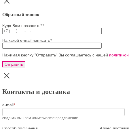
Обратный звонок
Куда Вам позвонить?*
На какой e-mail написать?
Нажимая кнопку "Отправить" Вы соглашаетесь с нашей
политикой
Запрос
Если
цены
вы
Контакты и доставка
человек,
оставьте
это
e-mail
*
поле
пустым.
сюда мы вышлем коммерческое предложение
Способ получения
Адрес доставк