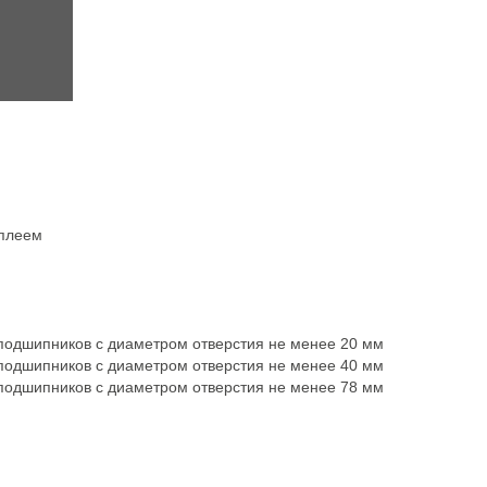
сплеем
од­шип­ни­ков с диа­мет­ром отвер­стия не менее 20 мм
од­шип­ни­ков с диа­мет­ром отвер­стия не менее 40 мм
од­шип­ни­ков с диа­мет­ром отвер­стия не менее 78 мм