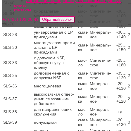
мас­
Мине­раль­
Соглашение на обработку персональных данных
SL‑40
для кана­тов
н.д.
ло
ное
купить
контакты
био­раз­ла­га­е­
мас­
Син­те­ти­че­
‑30…
SL‑64
мое масло
ло
ское
+100
+7 (495) 109-00-49
Обратный звонок
для пище­вой про­
мас­
Син­те­ти­че­
‑30…
SL‑70
мыш­лен­но­сти с NSF
ло
ское
+100
уни­вер­саль­ная с EP
смаз­
Мине­раль­
‑30…
SLS-28
2
присадками
ка
ное
+140
мно­го­це­ле­вая пре­ми­
смаз­
Мине­раль­
‑25…
SLS-30
аль­ная с EP
2
ка
ное
+150
присадками
с допус­ком NSF,
мас­
Син­те­ти­че­
‑25…
SLS-33
обра­зу­ет сухую
ло
ское
+180
пленку
дол­го­вре­мен­ная с
смаз­
Син­те­ти­че­
‑35…
SLS-35
2
допус­ком NSF
ка
ское
+120
смаз­
Мине­раль­
‑20…
SLS-36
мно­го­це­ле­вая
2
ка
ное
+130
высо­ко­вяз­кая c твёр­
смаз­
Мине­раль­
‑20…
SLS-37
ды­ми сма­зоч­ны­ми
2
ка
ное
+120
добавками
для направ­ля­ю­щих
мас­
Мине­раль­
SLS-38
н.д.
скольжения
ло
ное
смаз­
Мине­раль­
‑20…
SLS-39
полу­жид­кая
0
ка
ное
+130
цеп­ное
мас­
Син­те­ти­че­
up