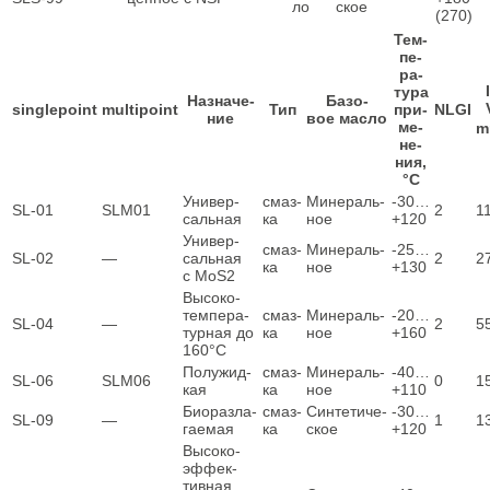
ло
ское
(270)
Тем­
пе­
ра­
ту­ра
Назна­че­
Базо­
singlepoint
multipoint
Тип
при­
NLGI
ние
вое масло
ме­
m
не­
ния,
°C
Уни­вер­
смаз­
Мине­раль­
‑30…
SL‑01
SLM01
2
1
саль­ная
ка
ное
+120
Уни­вер­
смаз­
Мине­раль­
‑25…
SL‑02
—
саль­ная
2
2
ка
ное
+130
с MoS2
Высо­ко­
тем­пе­ра­
смаз­
Мине­раль­
‑20…
SL‑04
—
2
5
тур­ная до
ка
ное
+160
160°C
Полу­жид­
смаз­
Мине­раль­
‑40…
SL‑06
SLM06
0
1
кая
ка
ное
+110
Био­раз­ла­
смаз­
Син­те­ти­че­
‑30…
SL‑09
—
1
1
га­е­мая
ка
ское
+120
Высо­ко­
эф­фек­
тив­ная