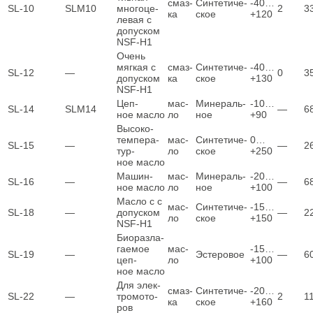
смаз­
Син­те­ти­че­
‑40…
SL‑10
SLM10
мно­го­це­
2
3
ка
ское
+120
ле­вая с
допус­ком
NSF‑H1
Очень
мяг­кая с
смаз­
Син­те­ти­че­
‑40…
SL‑12
—
0
3
допус­ком
ка
ское
+130
NSF‑H1
Цеп­
мас­
Мине­раль­
‑10…
SL‑14
SLM14
—
6
ное масло
ло
ное
+90
Высо­ко­
тем­пе­ра­
мас­
Син­те­ти­че­
0…
SL‑15
—
—
2
тур­
ло
ское
+250
ное масло
Машин­
мас­
Мине­раль­
‑20…
SL‑16
—
—
6
ное масло
ло
ное
+100
Мас­ло с с
мас­
Син­те­ти­че­
‑15…
SL‑18
—
допус­ком
—
2
ло
ское
+150
NSF‑H1
Био­раз­ла­
га­е­мое
мас­
‑15…
SL‑19
—
Эсте­ро­вое
—
6
цеп­
ло
+100
ное масло
Для элек­
смаз­
Син­те­ти­че­
‑20…
SL-22
—
тро­мо­то­
2
1
ка
ское
+160
ров