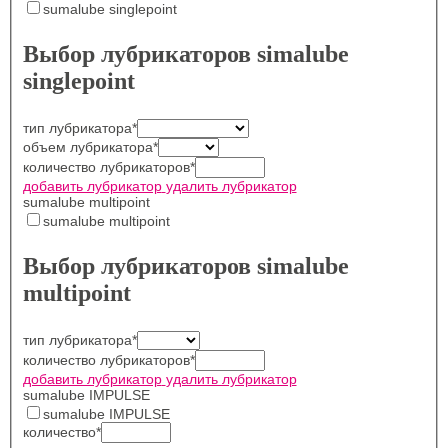
sumalube singlepoint
Выбор лубрикаторов simalube
singlepoint
тип лубрикатора
*
объем лубрикатора
*
количество лубрикаторов
*
добавить лубрикатор
удалить лубрикатор
sumalube multipoint
sumalube multipoint
Выбор лубрикаторов simalube
multipoint
тип лубрикатора
*
количество лубрикаторов
*
добавить лубрикатор
удалить лубрикатор
sumalube IMPULSE
sumalube IMPULSE
количество
*