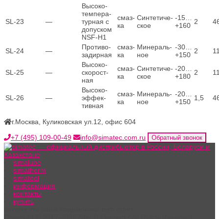
Высо­ко­
тем­пе­ра­
смаз­
Син­те­ти­че­
‑15…
SL-23
—
тур­ная с
2
4
ка
ское
+160
допус­ком
NSF‑H1
Про­ти­во­
смаз­
Мине­раль­
‑30…
SL‑24
—
2
1
за­дир­ная
ка
ное
+150
Высо­ко­
смаз­
Син­те­ти­че­
‑20…
SL‑25
—
ско­рост­
2
1
ка
ское
+180
ная
Высо­ко­
смаз­
Мине­раль­
‑20…
SL‑26
—
эф­фек­
1,5
4
ка
ное
+150
тив­ная
г.Москва, Куликовская ул.12, офис 604
+7 (495) 109-00-49
info@simatec.com.ru
Обратный звонок
simalube
simatherm
simatool
информация
контакты
купить
потому что ваши подшипники того стоят
Copyright © 2017-2026 Alter B Element • All Rights Reserved