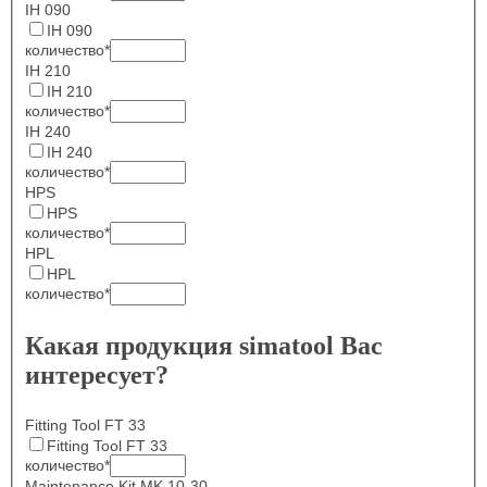
IH 090
IH 090
количество
*
IH 210
IH 210
количество
*
IH 240
IH 240
количество
*
HPS
HPS
количество
*
HPL
HPL
количество
*
Какая продукция simatool Вас
интересует?
Fitting Tool FT 33
Fitting Tool FT 33
количество
*
Maintenance Kit MK 10-30