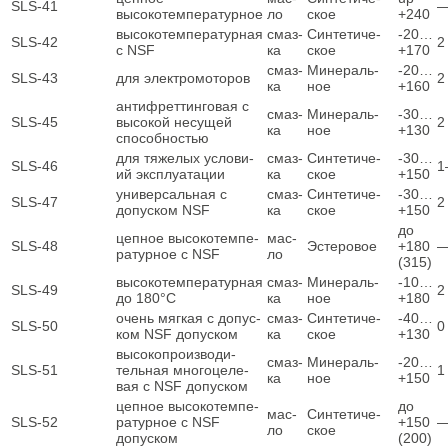
SLS-41
высокотемпературное
ло
ское
+240
высо­ко­тем­пе­ра­тур­ная
смаз­
Син­те­ти­че­
‑20…
SLS-42
2
с NSF
ка
ское
+170
смаз­
Мине­раль­
‑20…
SLS-43
для элек­тро­мо­то­ров
2
ка
ное
+160
анти­фрет­тин­го­вая с
смаз­
Мине­раль­
‑30…
SLS-45
высо­кой несу­щей
2
ка
ное
+130
способностью
для тяже­лых усло­ви­
смаз­
Син­те­ти­че­
‑30…
SLS-46
1
ий эксплуатации
ка
ское
+150
уни­вер­саль­ная с
смаз­
Син­те­ти­че­
‑30…
SLS-47
2
допус­ком NSF
ка
ское
+150
до
цеп­ное высо­ко­тем­пе­
мас­
SLS-48
Эсте­ро­вое
+180
ра­тур­ное с NSF
ло
(315)
высо­ко­тем­пе­ра­тур­ная
смаз­
Мине­раль­
‑10…
SLS-49
2
до 180°C
ка
ное
+180
очень мяг­кая с допус­
смаз­
Син­те­ти­че­
‑40…
SLS-50
0
ком NSF допуском
ка
ское
+130
высо­ко­про­из­во­ди­
смаз­
Мине­раль­
‑20…
SLS-51
тель­ная мно­го­це­ле­
1
ка
ное
+150
вая с NSF допуском
цеп­ное высо­ко­тем­пе­
до
мас­
Син­те­ти­че­
SLS-52
ра­тур­ное с NSF
+150
ло
ское
допуском
(200)