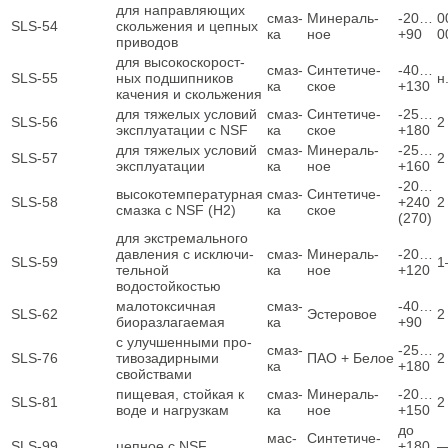
для направ­ля­ю­щих
смаз­
Мине­раль­
‑20…
0
SLS-54
сколь­же­ния и цеп­ных
ка
ное
+90
0
приводов
для высо­ко­ско­рост­
смаз­
Син­те­ти­че­
‑40…
SLS-55
ных под­шип­ни­ков
н
ка
ское
+130
каче­ния и скольжения
для тяже­лых усло­вий
смаз­
Син­те­ти­че­
‑25…
SLS-56
2
экс­плу­а­та­ции с NSF
ка
ское
+180
для тяже­лых усло­вий
смаз­
Мине­раль­
‑25…
SLS-57
2
эксплуатации
ка
ное
+160
‑20…
высо­ко­тем­пе­ра­тур­ная
смаз­
Син­те­ти­че­
SLS-58
+240
2
смаз­ка c NSF (H2)
ка
ское
(270)
для экс­тре­маль­но­го
дав­ле­ния с исклю­чи­
смаз­
Мине­раль­
‑20…
SLS-59
1
тель­ной
ка
ное
+120
водостойкостью
мало­ток­сич­ная
смаз­
‑40…
SLS-62
Эсте­ро­вое
2
биоразлагаемая
ка
+90
с улуч­шен­ны­ми про­
смаз­
‑25…
SLS-76
ти­во­за­дир­ны­ми
ПАО + Белое
2
ка
+180
свойствами
пище­вая, стой­кая к
смаз­
Мине­раль­
‑20…
SLS-81
2
воде и нагрузкам
ка
ное
+150
до
мас­
Син­те­ти­че­
SLS-99
цеп­ное с NSF
+180