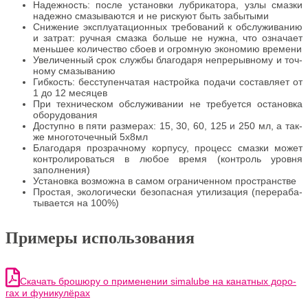
Надеж­ность: после уста­нов­ки луб­ри­ка­то­ра, узлы смаз­ки
надеж­но сма­зы­ва­ют­ся и не риску­ют быть забытыми
Сни­же­ние экс­плу­а­та­ци­он­ных тре­бо­ва­ний к обслу­жи­ва­нию
и затрат: руч­ная смаз­ка боль­ше не нуж­на, что озна­ча­ет
мень­шее коли­че­ство сбо­ев и огром­ную эко­но­мию времени
Уве­ли­чен­ный срок служ­бы бла­го­да­ря непре­рыв­но­му и точ­
но­му смазыванию
Гиб­кость: бес­сту­пен­ча­тая настрой­ка пода­чи состав­ля­ет от
1 до 12 месяцев
При тех­ни­че­ском обслу­жи­ва­нии не тре­бу­ет­ся оста­нов­ка
оборудования
Доступ­но в пяти раз­ме­рах: 15, 30, 60, 125 и 250 мл, а так­
же мно­го­то­чеч­ный 5х8мл
Бла­го­да­ря про­зрач­но­му кор­пу­су, про­цесс смаз­ки может
кон­тро­ли­ро­вать­ся в любое вре­мя (кон­троль уров­ня
заполнения)
Уста­нов­ка воз­мож­на в самом огра­ни­чен­ном пространстве
Про­стая, эко­ло­ги­че­ски без­опас­ная ути­ли­за­ция (пере­ра­ба­
ты­ва­ет­ся на 100%)
Примеры использования
Ска­чать бро­шю­ру о при­ме­не­нии simalube на канат­ных доро­
гах и фуникулёрах