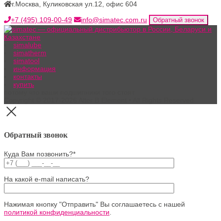
г.Москва, Куликовская ул.12, офис 604
+7 (495) 109-00-49
info@simatec.com.ru
Обратный звонок
simalube
simatherm
simatool
информация
контакты
купить
потому что ваши подшипники того стоят
Copyright © 2017-2026 Alter B Element • All Rights Reserved
Обратный звонок
Куда Вам позвонить?*
На какой e-mail написать?
Нажимая кнопку "Отправить" Вы соглашаетесь с нашей
политикой конфиденциальности
.