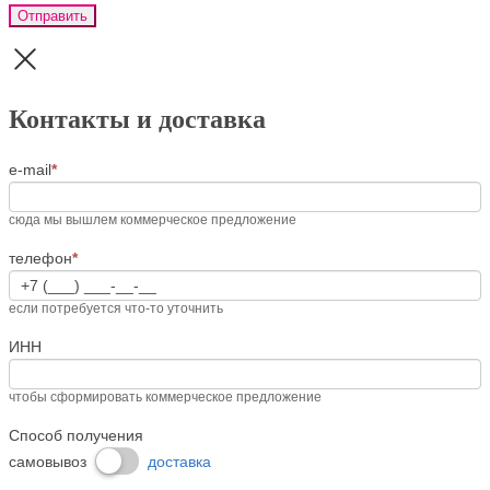
Запрос
Если
цены
вы
Контакты и доставка
человек,
оставьте
это
e-mail
*
поле
пустым.
сюда мы вышлем коммерческое предложение
телефон
*
если потребуется что-то уточнить
ИНН
чтобы сформировать коммерческое предложение
Способ получения
самовывоз
доставка