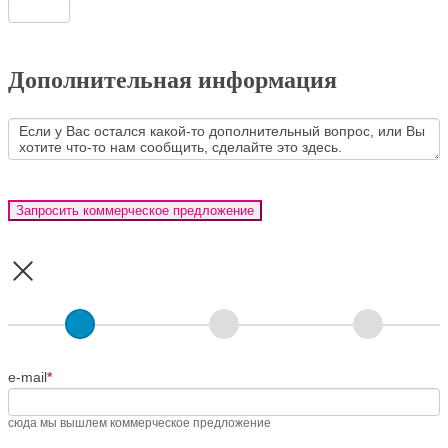
Дополнительная информация
Запросить коммерческое предложение
Если
вы
человек,
оставьте
это
e-mail
поле
*
пустым.
сюда мы вышлем коммерческое предложение