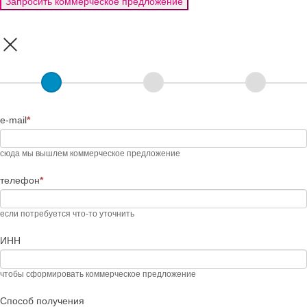
Запросить коммерческое предложение
Если
вы
человек,
оставьте
e-mail
это
*
поле
пустым.
сюда мы вышлем коммерческое предложение
телефон
*
если потребуется что-то уточнить
ИНН
чтобы сформировать коммерческое предложение
Способ получения