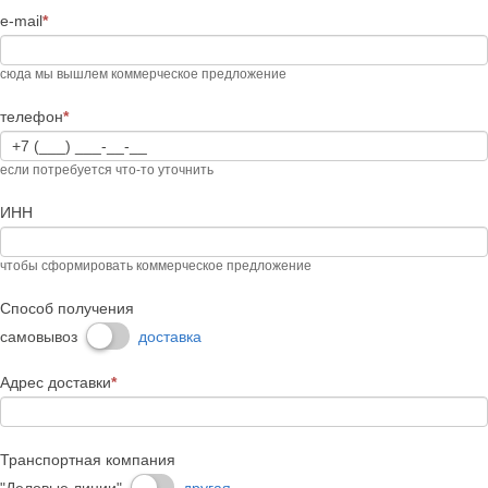
человек,
e-mail
*
оставьте
это
поле
сюда мы вышлем коммерческое предложение
пустым.
телефон
*
если потребуется что-то уточнить
ИНН
чтобы сформировать коммерческое предложение
Способ получения
самовывоз
доставка
Адрес доставки
*
Транспортная компания
"Деловые линии"
другая