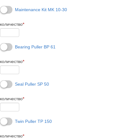
Maintenance Kit MK 10-30
количество
*
Bearing Puller BP 61
количество
*
Seal Puller SP 50
количество
*
Twin Puller TP 150
количество
*