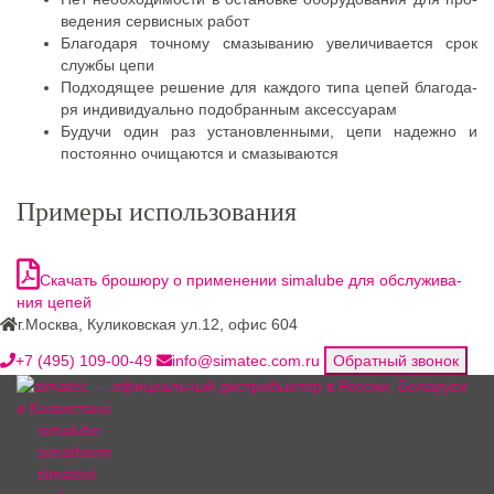
ве­де­ния сер­вис­ных работ
Бла­го­да­ря точ­но­му сма­зы­ва­нию уве­ли­чи­ва­ет­ся срок
служ­бы цепи
Под­хо­дя­щее реше­ние для каж­до­го типа цепей бла­го­да­
ря инди­ви­ду­аль­но подо­бран­ным аксессуарам
Будучи один раз уста­нов­лен­ны­ми, цепи надеж­но и
посто­ян­но очи­ща­ют­ся и смазываются
Примеры использования
Ска­чать бро­шю­ру о при­ме­не­нии simalube для обслу­жи­ва­
ния цепей
г.Москва, Куликовская ул.12, офис 604
+7 (495) 109-00-49
info@simatec.com.ru
Обратный звонок
simalube
simatherm
simatool