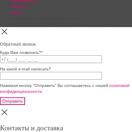
информация
контакты
купить
потому что ваши подшипники того стоят
Copyright © 2017-2026 Alter B Element • All Rights Reserved
Обратный звонок
Куда Вам позвонить?*
На какой e-mail написать?
Нажимая кнопку "Отправить" Вы соглашаетесь с нашей
политикой
конфиденциальности
.
Запрос
Если
Контакты и доставка
цены
вы