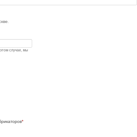
кве.
этом случае, мы
брикаторов
*