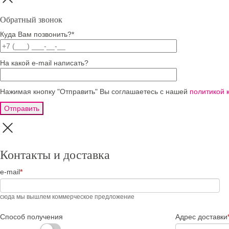
Обратный звонок
Куда Вам позвонить?*
На какой e-mail написать?
Нажимая кнопку "Отправить" Вы соглашаетесь с нашей
политикой 
Запрос
Если
Контакты и доставка
цены
вы
человек,
e-mail
*
оставьте
это
поле
сюда мы вышлем коммерческое предложение
пустым.
Способ получения
Адрес доставки