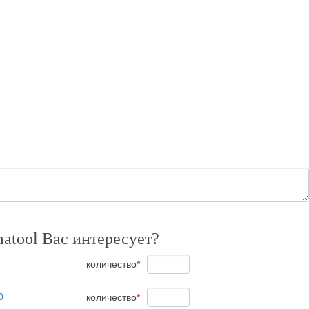
atool Вас интересует?
количество
*
0
количество
*