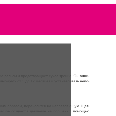
­щие рель­сы и предот­вра­ща­ет сухое тре­ние. Он защи­
 выби­рать от 1 до 12 меся­цев и уста­нав­ли­вать непо­
, таким обра­зом, пере­но­сит­ся на направ­ля­ю­щую. Щет­
 simalube созда­ет­ся дав­ле­ние на пор­шень с помо­щью