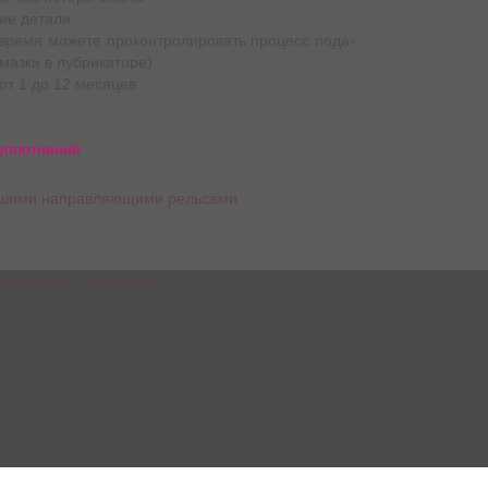
ние детали
 вре­мя може­те про­кон­тро­ли­ро­вать про­цесс пода­
 смаз­ки в лубрикаторе)
ся от 1 до 12 месяцев
уплотнений
ь­ши­ми направ­ля­ю­щи­ми рельсами
served