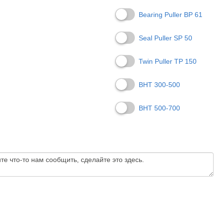
Bearing Puller BP 61
Seal Puller SP 50
Twin Puller TP 150
BHT 300-500
BHT 500-700