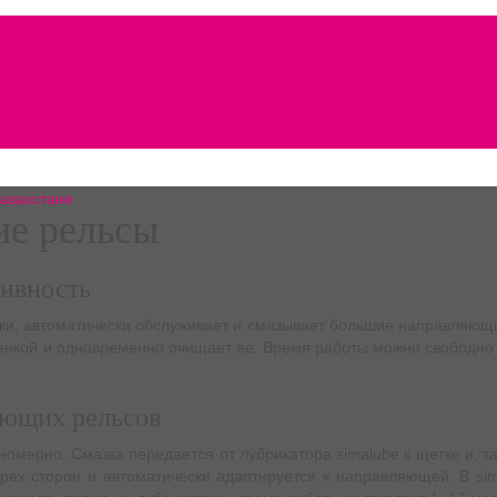
е рельсы
ивность
ки, авто­ма­ти­че­ски обслу­жи­ва­ет и сма­зы­ва­ет боль­шие направ­ля­ю
­кой и одно­вре­мен­но очи­ща­ет ее. Вре­мя рабо­ты мож­но сво­бод­но
яющих рельсов
­но­мер­но. Смаз­ка пере­да­ет­ся от луб­ри­ка­то­ра simalube к щет­ке и
 трех сто­рон и авто­ма­ти­че­ски адап­ти­ру­ет­ся к направ­ля­ю­щей. В