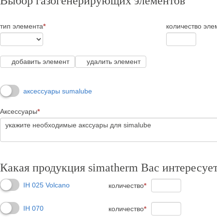
Выбор газогенерирующих элементов
тип элемента
*
количество эле
добавить элемент
удалить элемент
аксессуары sumalube
Аксессуары
*
Какая продукция simatherm Вас интересуе
IH 025 Volcano
количество
*
IH 070
количество
*